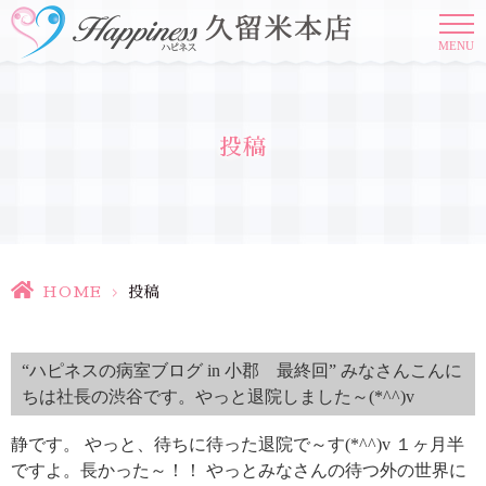
MENU
投稿
HOME
>
投稿
“ハピネスの病室ブログ in 小郡 最終回” みなさんこんに
ちは社長の渋谷です。やっと退院しました～(*^^)v
静です。 やっと、待ちに待った退院で～す(*^^)v １ヶ月半
ですよ。長かった～！！ やっとみなさんの待つ外の世界に