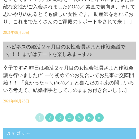
敵な女性がご入会されました(^O^)／ 素直で前向き、そして
思いやりのあるとても優しい女性です。 助産師をされてお
り、これまでたくさんのご家庭のサポートをされて来 […]
2021年06月26日
ハピネスの婚活２ヶ月目の女性会員さまと作戦会議で
す！！ まずはデートを楽しみま～す♪♪
幸子です💕 昨日は婚活２ヶ月目の女性会社員さまと作戦会
議を行いました(*ﾟー^) 初めてのお見合いでお見事に交際開
始！！ 「良かった～＼(^o^)／」と喜んだのも束の間…いろ
いろ考えて、結婚相手としてこのままお付き合いし […]
2021年06月25日
1
2
3
4
5
6
»
カテゴリー