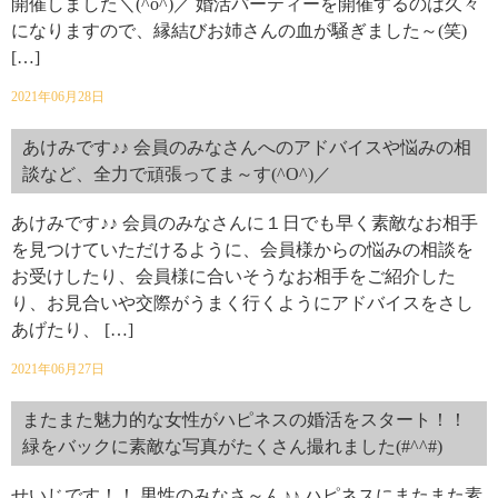
開催しました＼(^o^)／ 婚活パーティーを開催するのは久々
になりますので、縁結びお姉さんの血が騒ぎました～(笑)
[…]
2021年06月28日
あけみです♪♪ 会員のみなさんへのアドバイスや悩みの相
談など、全力で頑張ってま～す(^O^)／
あけみです♪♪ 会員のみなさんに１日でも早く素敵なお相手
を見つけていただけるように、会員様からの悩みの相談を
お受けしたり、会員様に合いそうなお相手をご紹介した
り、お見合いや交際がうまく行くようにアドバイスをさし
あげたり、 […]
2021年06月27日
またまた魅力的な女性がハピネスの婚活をスタート！！
緑をバックに素敵な写真がたくさん撮れました(#^^#)
せいじです！！ 男性のみなさ～ん♪♪ ハピネスにまたまた素