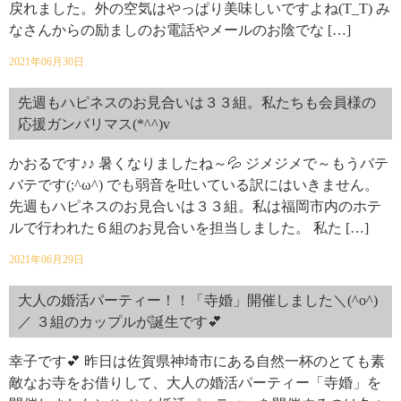
戻れました。外の空気はやっぱり美味しいですよね(T_T) み
なさんからの励ましのお電話やメールのお陰でな […]
2021年06月30日
先週もハピネスのお見合いは３３組。私たちも会員様の
応援ガンバリマス(*^^)v
かおるです♪♪ 暑くなりましたね～💦 ジメジメで～もうバテ
バテです(;^ω^) でも弱音を吐いている訳にはいきません。
先週もハピネスのお見合いは３３組。私は福岡市内のホテ
ルで行われた６組のお見合いを担当しました。 私た […]
2021年06月29日
大人の婚活パーティー！！「寺婚」開催しました＼(^o^)
／ ３組のカップルが誕生です💕
幸子です💕 昨日は佐賀県神埼市にある自然一杯のとても素
敵なお寺をお借りして、大人の婚活パーティー「寺婚」を