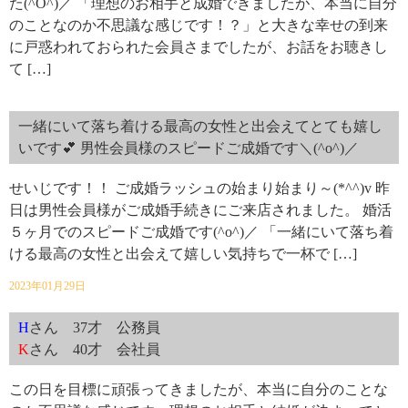
た(^O^)／ 「理想のお相手と成婚できましたが、本当に自分
のことなのか不思議な感じです！？」と大きな幸せの到来
に戸惑われておられた会員さまでしたが、お話をお聴きし
て […]
一緒にいて落ち着ける最高の女性と出会えてとても嬉し
いです💕 男性会員様のスピードご成婚です＼(^o^)／
せいじです！！ ご成婚ラッシュの始まり始まり～(*^^)v 昨
日は男性会員様がご成婚手続きにご来店されました。 婚活
５ヶ月でのスピードご成婚です(^o^)／ 「一緒にいて落ち着
ける最高の女性と出会えて嬉しい気持ちで一杯で […]
2023年01月29日
H
さん 37才 公務員
K
さん 40才 会社員
この日を目標に頑張ってきましたが、本当に自分のことな