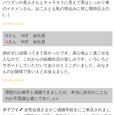
バツグンの美人さんとチャラそうに見えて実はしっかり者
のイケメンさん。お二人とも私の突込みに対し期待以上の
[…]
2023年01月31日
O
さん 30才 会社員
A
さん 30才 会社員
諦めずに頑張ってきて良かったです。居心地よく過ごせる
人なので、これからの結婚生活が楽しみです。いろいろと
サポートしていただいてありがとうございました。みなさ
んのお陰様で良い人と出会えました。
2023年01月30日
理想のお相手と成婚できましたが、本当に自分のことな
のか不思議な感じです(^_-)-☆
幸子です💕 女性会員さまがご成婚手続きにご来店されまし