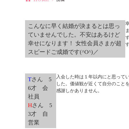
こんなに早く結婚が決まるとは思っ
ていませんでした。不安はあるけど
幸せになります！ 女性会員さまが超
スピードご成婚です(^O^)／
入会した時は１年以内にと思って
T
さん 5
した。価値観が近くて自分のこと
6才 会
感謝しかありません。
社員
H
さん 5
3才 自
営業