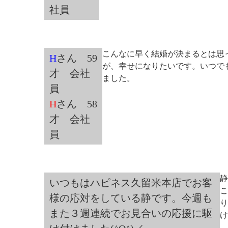
社員
こんなに早く結婚が決まるとは思
H
さん 59
が、幸せになりたいです。いつで
才 会社
ました。
員
H
さん 58
才 会社
員
静
いつもはハピネス久留米本店でお客
こ
様の応対をしている静です。今週も
り
また３週連続でお見合いの応援に駆
け