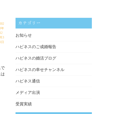
カテゴリー
202
3年
12
お知らせ
月3
1日
ハピネスのご成婚報告
ハピネスの婚活ブログ
んで
ハピネスの幸せチャンネル
には
ハピネス通信
メディア出演
受賞実績