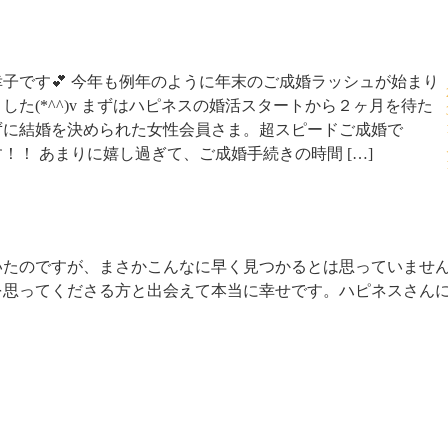
幸子です💕 今年も例年のように年末のご成婚ラッシュが始まり
ました(*^^)v まずはハピネスの婚活スタートから２ヶ月を待た
ずに結婚を決められた女性会員さま。超スピードご成婚で
す！！ あまりに嬉し過ぎて、ご成婚手続きの時間 […]
いたのですが、まさかこんなに早く見つかるとは思っていませ
を思ってくださる方と出会えて本当に幸せです。ハピネスさん