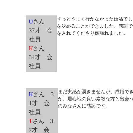
ずっとうまく行かなかった婚活でし
U
さん
を決めることができました。感謝で
37才 会
を入れてくださり頑張れました。
社員
K
さん
34才 会
社員
まだ実感が湧きませんが、成婚で
K
さん 3
が、居心地の良い素敵な方と出会
1才 会
のみなさんに感謝です。
社員
T
さん 3
7才 会