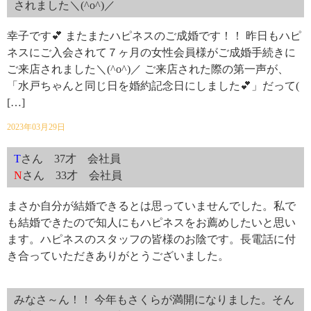
されました＼(^o^)／
幸子です💕 またまたハピネスのご成婚です！！ 昨日もハピ
ネスにご入会されて７ヶ月の女性会員様がご成婚手続きに
ご来店されました＼(^o^)／ ご来店された際の第一声が、
「水戸ちゃんと同じ日を婚約記念日にしました💕」だって(
[…]
2023年03月29日
T
さん 37才 会社員
N
さん 33才 会社員
まさか自分が結婚できるとは思っていませんでした。私で
も結婚できたので知人にもハピネスをお薦めしたいと思い
ます。ハピネスのスタッフの皆様のお陰です。長電話に付
き合っていただきありがとうございました。
みなさ～ん！！ 今年もさくらが満開になりました。そん