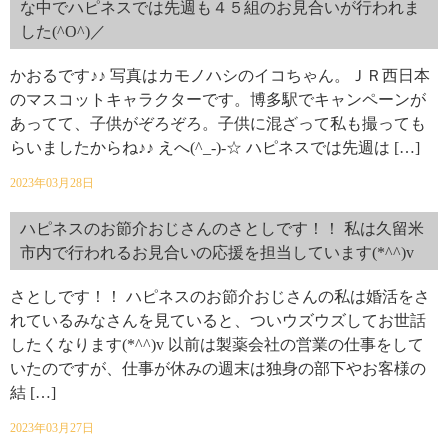
な中でハピネスでは先週も４５組のお見合いが行われま
した(^O^)／
かおるです♪♪ 写真はカモノハシのイコちゃん。ＪＲ西日本
のマスコットキャラクターです。博多駅でキャンペーンが
あってて、子供がぞろぞろ。子供に混ざって私も撮っても
らいましたからね♪♪ えへ(^_-)-☆ ハピネスでは先週は […]
2023年03月28日
ハピネスのお節介おじさんのさとしです！！ 私は久留米
市内で行われるお見合いの応援を担当しています(*^^)v
さとしです！！ ハピネスのお節介おじさんの私は婚活をさ
れているみなさんを見ていると、ついウズウズしてお世話
したくなります(*^^)v 以前は製薬会社の営業の仕事をして
いたのですが、仕事が休みの週末は独身の部下やお客様の
結 […]
2023年03月27日