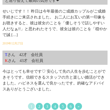
と巡り会えて最高の気分です❤
せいじです！！ 昨日は今年最後のご成婚カップルがご成婚
手続きにご来店されました。 お二人にお互いの第一印象を
お聴きすると、彼は彼女のことを「優しそうで話しやすい
人だなぁ!!」と思われたそうで、彼女は彼のことを「穏やか
で誠 […]
2019年12月27日
T
さん 42才 会社員
K
さん 43才 会社員
今はとっても幸せです♡ 安心して先の人生を歩むことがで
きそうです。信頼できるスタッフの方と楽しい婚活ができ
ました。ハピネスを選んで良かったです。的確なアドバイ
スありがとうございました。
1
2
3
4
5
6
»