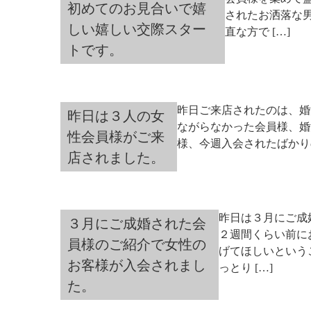
初めてのお見合いで嬉
されたお洒落な
しい嬉しい交際スター
直な方で […]
トです。
昨日ご来店されたのは、婚
昨日は３人の女
ながらなかった会員様、婚
性会員様がご来
様、今週入会されたばかり
店されました。
昨日は３月にご成
３月にご成婚された会
２週間くらい前に
員様のご紹介で女性の
げてほしいという
お客様が入会されまし
っとり […]
た。