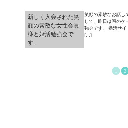
笑顔の素敵なお話し
新しく入会された笑
して、昨日は噂のケ
顔の素敵な女性会員
強会です。 婚活サ
様と婚活勉強会で
[…]
す。
1
2