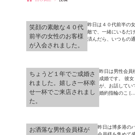
昨日は４０代前半の女
笑顔の素敵な４０代
敵で、一緒にいるだけ
前半の女性のお客様
済んだら、いつもの通
が入会されました。
昨日は男性会員
ちょうど１年でご成婚さ
成婚です。 彼
れました。嬉しさ一杯幸
が、お話してい
せ一杯でご来店されまし
婚約指輪のこ […
た。
昨日は博多港の
お洒落な男性会員様が
会員様を集めて