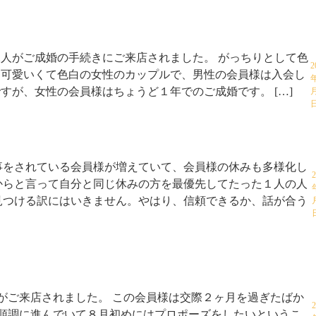
人がご成婚の手続きにご来店されました。 がっちりとして色
2
く可愛いくて色白の女性のカップルで、男性の会員様は入会し
すが、女性の会員様はちょうど１年でのご成婚です。 […]
事をされている会員様が増えていて、会員様の休みも多様化し
2
からと言って自分と同じ休みの方を最優先してたった１人の人
見つける訳にはいきません。やはり、信頼できるか、話が合う
がご来店されました。 この会員様は交際２ヶ月を過ぎたばか
2
順調に進んでいて８月初めにはプロポーズをしたいというこ