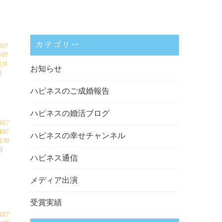
カテゴリー
017
年07
月31
お知らせ
日
ハピネスのご成婚報告
ハピネスの婚活ブログ
017
年07
ハピネスの幸せチャンネル
月30
日
ハピネス通信
メディア出演
受賞実績
017