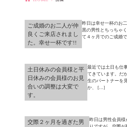
昨日は幸せ一杯のお二
ご成婚のお二人が仲
黒の男性とちっちゃ
良くご来店されまし
て４ヶ月でのご成婚で
た。幸せ一杯です!!
最近では土日も仕
土日休みの会員様と平
てきています。だ
日休みの会員様のお見
生のパートナーを
合いの調整は大変で
か、 […]
す。
昨日は男性会員様
交際２ヶ月を過ぎた男
りですが、交際が