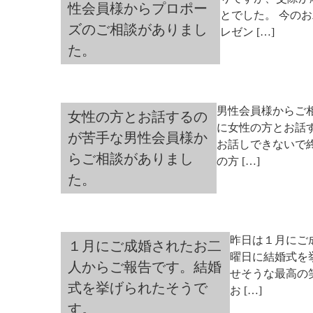
性会員様からプロポー
とでした。 今の
ズのご相談がありまし
レゼン […]
た。
男性会員様からご
女性の方とお話するの
に女性の方とお話
が苦手な男性会員様か
お話しできないで
らご相談がありまし
の方 […]
た。
昨日は１月にご
１月にご成婚されたお二
曜日に結婚式を
人からご報告です。結婚
せそうな最高の笑
式を挙げられたそうで
お […]
す。