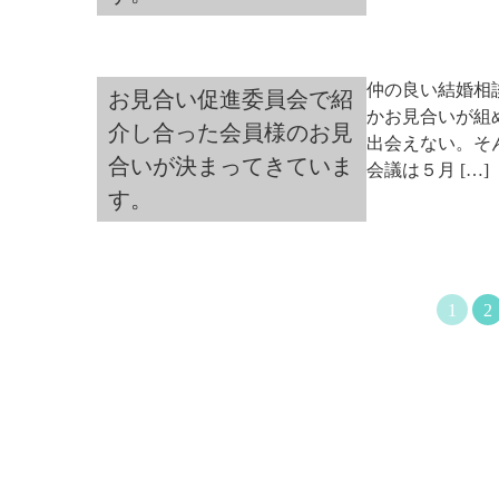
仲の良い結婚相
お見合い促進委員会で紹
かお見合いが組
介し合った会員様のお見
出会えない。そ
合いが決まってきていま
会議は５月 […]
す。
1
2