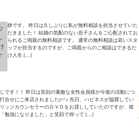
静です。 昨日は久しぶりに私が無料相談を担当させていた
心
だきました！ 結婚の気配のない息子さんをご心配されてお
し
られるご両親の無料相談です。 通常の無料相談は若いスタ
け
ッフが担当するのですが、ご両親からのご相談はできるだ
す
け人生 […]
じです！！ 昨日は笑顔の素敵な女性会員様が今後の活動につ
打合せにご来店されました(^^♪ 先日、ハピネスが協賛してい
リッジカウンセラーのＤＶＤをお貸ししていたのですが、彼
「勉強になりました」と笑顔で仰って […]