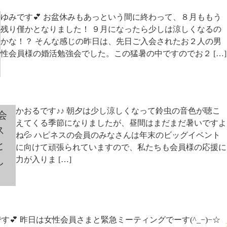
ゆみです💕 お盆休みもあっという間に終わって、８月ももう
残り僅かとなりました！ ９月になったら少しは涼しくなるの
かな！？ そんな感じの昨日は、先日ご入会されたお２人の男
性会員様の婚活勉強会でした。この猛暑の中ですのでお２ […]
かおるです♪♪ 朝夕は少し涼しくなって鈴虫の音色が聴こ
会
えてくる季節になりましたが、昼間はまだまだ暑いですよ
ス
ね💦 ハピネスの会員のみなさんは年末のビッグイベント
と
に向けて頑張られていますので、私たちも会員様の応援に
し
力が入りま […]
す💕 昨日は女性会員さまと緊急ミーティングでーす(^_−)−☆