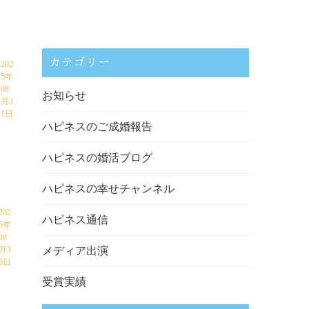
カテゴリー
202
5年
08
お知らせ
月3
1日
ハピネスのご成婚報告
ハピネスの婚活ブログ
ハピネスの幸せチャンネル
202
ハピネス通信
5年
08
月3
メディア出演
0日
受賞実績