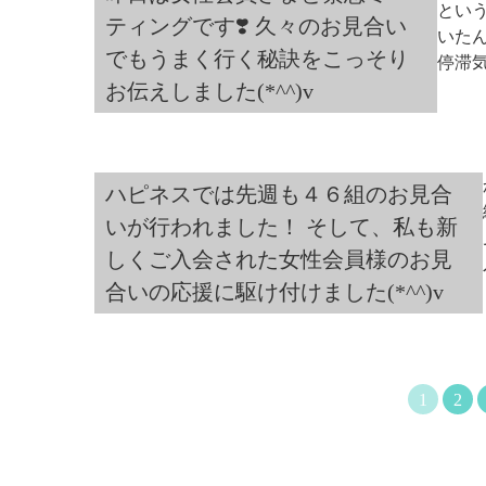
とい
ティングです❣️ 久々のお見合い
いた
でもうまく行く秘訣をこっそり
停滞気
お伝えしました(*^^)v
ハピネスでは先週も４６組のお見合
いが行われました！ そして、私も新
しくご入会された女性会員様のお見
合いの応援に駆け付けました(*^^)v
1
2