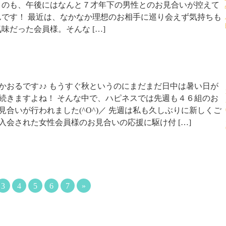
うのも、午後にはなんと７才年下の男性とのお見合いが控えて
んです！ 最近は、なかなか理想のお相手に巡り会えず気持ちも
味だった会員様。そんな […]
かおるです♪♪ もうすぐ秋というのにまだまだ日中は暑い日が
続きますよね！ そんな中で、ハピネスでは先週も４６組のお
見合いが行われました(^O^)／ 先週は私も久しぶりに新しくご
入会された女性会員様のお見合いの応援に駆け付 […]
3
4
5
6
7
»