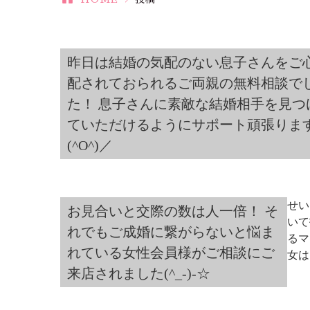
昨日は結婚の気配のない息子さんをご
配されておられるご両親の無料相談で
た！ 息子さんに素敵な結婚相手を見つ
ていただけるようにサポート頑張りま
(^O^)／
せい
お見合いと交際の数は人一倍！ そ
いて
れでもご成婚に繋がらないと悩ま
るマ
れている女性会員様がご相談にご
女は
来店されました(^_-)-☆