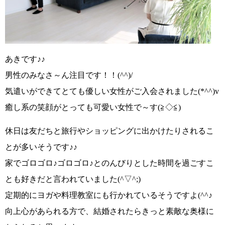
あきです♪♪
男性のみなさ～ん注目です！！(^^)/
気遣いができてとても優しい女性がご入会されました
(*^^)v
癒し系の笑顔がとっても可愛い女性で～す
(≧◇≦)
休日は友だちと旅行やショッピングに出かけたりされるこ
とが多いそうです♪♪
家で
ゴロゴロ♪ゴロゴロ♪
とのんびりとした時間を過ごすこ
とも好きだと言われていました
(^▽^;)
定期的にヨガや料理教室にも行かれているそうですよ
(^^♪
向上心があられる方で、結婚されたらきっと素敵な奥様に