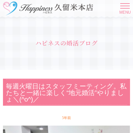
MENU
ハピネスの婚活ブログ
毎週火曜日はスタッフミーティング。私
たちと一緒に楽しく“地元婚活”やりまし
ょ＼(^o^)／
5年前