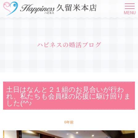
MENU
ハピネスの婚活ブログ
土日はなんと２１組のお見合いが行わ
れ、私たちも会員様の応援に駆け回りま
した(^^♪
6年前