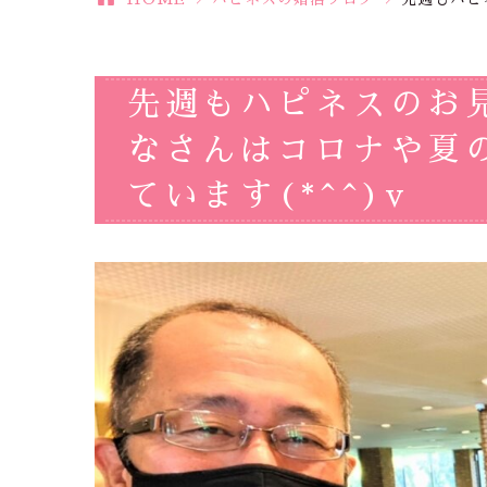
先週もハピネスのお
なさんはコロナや夏
ています(*^^)v