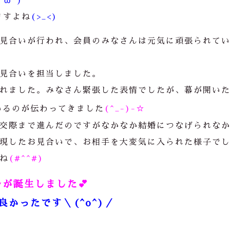
;^ω^)
ますよね
(>_<)
見合いが行われ、会員のみなさんは元気に頑張られて
見合いを担当しました。
れました。みなさん緊張した表情でしたが、幕が開い
いるのが伝わってきました
(^_-)-☆
交際まで進んだのですがなかなか結婚につなげられな
現したお見合いで、お相手を大変気に入られた様子で
ね
(#^^#)
が誕生しました💕
かったです＼(^o^)／