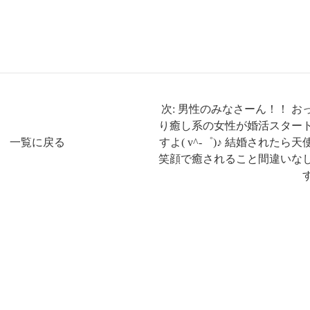
次: 男性のみなさーん！！ お
り癒し系の女性が婚活スター
一覧に戻る
すよ( v^-゜)♪ 結婚されたら天
笑顔で癒されること間違いな
す