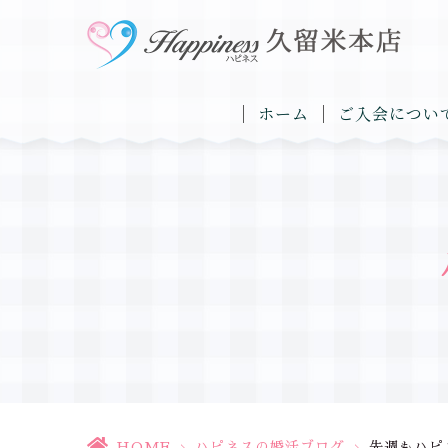
ホーム
ご入会につい
HOME
>
ハピネスの婚活ブログ
>
先週もハピ