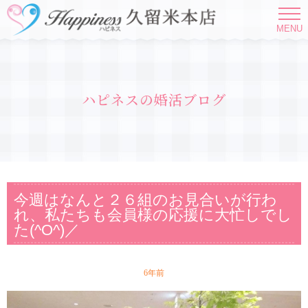
MENU
ハピネスの婚活ブログ
今週はなんと２６組のお見合いが行わ
れ、私たちも会員様の応援に大忙しでし
た(^O^)／
6年前