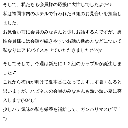
そして、私たちも会員様の応援に大忙しでしたよ
(^^♪
私は福岡市内のホテルで行われた６組のお見合いを担当し
ました。
お見合い前に会員のみなさんと少しお話するんですが、男
性会員様には会話が続きやすいお話の進め方などについて
私なりにアドバイスさせていただきました
(*^^)v
そしてそして、
今週は新たに１２組のカップルが誕生しま
した
💕
これから梅雨が明けて夏本番になってますます暑くなると
思いますが、ハピネスの会員のみなさんも熱い熱い夏に突
入します
(^O^)／
少しバテ気味の私も栄養を補給して、
ガンバリマス(*´▽｀
*)