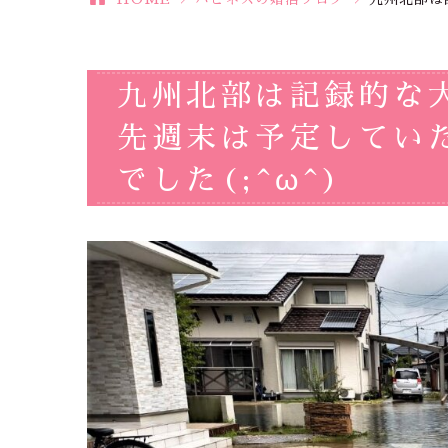
九州北部は記録的な
先週末は予定してい
でした(;^ω^)