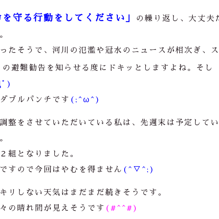
命を守る行動をしてください」
の繰り返し、大丈夫
。
ったそうで、河川の氾濫や冠水のニュースが相次ぎ、
らの避難勧告を知らせる度にドキッとしますよね。そし
Дﾟ)
ダブルパンチです
(;^ω^)
調整をさせていただいている私は、先週末は予定して
。
２組となりました。
ですので今回はやむを得ません
(^▽^;)
キリしない天気はまだまだ続きそうです。
々の晴れ間が見えそうです
(#^^#)