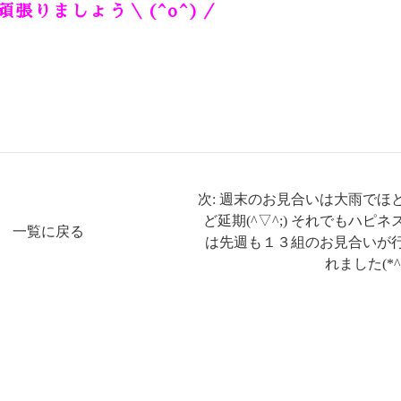
張りましょう＼(^o^)／
次: 週末のお見合いは大雨でほ
ど延期(^▽^;) それでもハピネ
一覧に戻る
は先週も１３組のお見合いが
れました(*^^