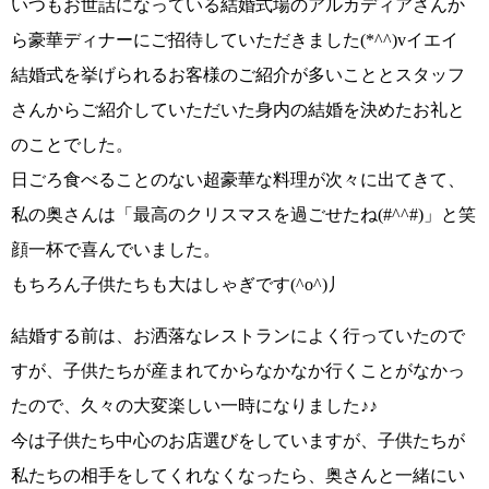
いつもお世話になっている結婚式場のアルカディアさんか
ら豪華ディナーにご招待していただきました
(*^^)vイエイ
結婚式を挙げられるお客様のご紹介が多い
ことと
スタッフ
さんからご紹介していただいた身内の結婚を決めた
お礼と
のことでした。
日ごろ食べることのない超豪華な料理が次々に出てきて、
私の奥さんは
「最高のクリスマスを過ごせたね(#^^#)」
と笑
顔一杯で喜んでいました。
もちろん子供たちも大はしゃぎです
(^o^)丿
結婚する前は、
お洒落なレストラン
によく行っていたので
すが、子供たちが産まれてからなかなか行くことがなかっ
たので、久々の大変楽しい一時になりました♪♪
今は子供たち中心のお店選びをしていますが、子供たちが
私たちの相手をしてくれなくなったら、奥さんと一緒にい