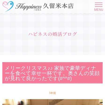
MENU
ハピネスの婚活ブログ
メリークリスマス♪♪ 家族で豪華ディナ
ーを食べて幸せ一杯です。奥さんの笑顔
が見れて良かったです(#^^#)
5年前