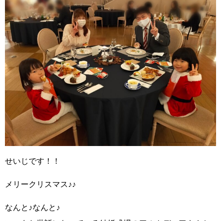
せいじです！！
メ
リ
ーク
リ
ス
マ
ス
♪♪
なんと♪なんと♪