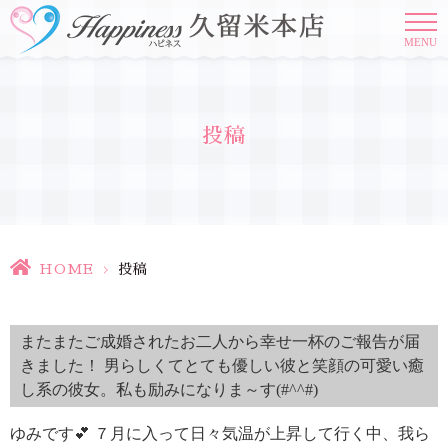
MENU
投稿
HOME
>
投稿
またまたご成婚されたお二人から幸せ一杯のご報告が届
きました！ 男らしくてとても優しい彼と笑顔の可愛い癒
し系の彼女。私も励みになりま～す(#^^#)
ゆみです💕 ７月に入って日々気温が上昇して行く中、我ら