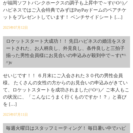
が福岡ソフトバンクホークスの調子も上昇中で～す(^O^)／
ハピネスではご入会特典でみずほPayPayドームのペアチケ
ットをプレゼントしています！ ベンチサイドシート […]
2025年07月12日
ロケットスタート大成功！！ 先日ハピネスの婚活をスタ
ートされた、お人柄良し、外見良し、条件良しと三拍子
揃った男性会員様にお見合いの申込みが殺到中で～す(*^
^)v
せいじです！！ ６月末にご入会された３０代の男性会員
様。 たくさんの女性の方からのお見合いの申込みがきてい
て、ロケットスタートを成功されました(^O^)／ ご本人もこ
の状況に、「こんなにうまく行くものですか！？」と喜び
を […]
2025年07月11日
毎週火曜日はスタッフミーティング！ 毎日暑い中でハピ