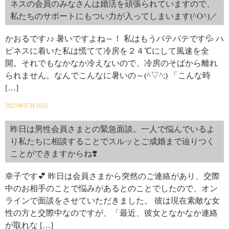
ネスの会員のみなさんは婚活を頑張られていますので、
私たちのサポートにもつい力が入ってしまいます(^O^)／
かおるです♪♪ 暑いですよね～！ 私はもうバテバテです💦 ハ
ピネスに着いた私は慌てて冷房を２４℃にして風速を全
開。それでもなかなか冷えないので、冷房のそばから離れ
られません。なんでこんなに暑いの～(^▽^;) 「こんな時
[…]
2025年07月10日
昨日は男性会員さまとの緊急面談。一人で悩んでいるよ
り私たちに相談することでスルッとご成婚まで辿りつく
ことができますからね❣️
幸子です💕 昨日は会員さまから突然のご連絡があり、交際
中のお相手のことで悩みがあるとのことでしたので、オン
ラインで面談をさせていただきました。 彼は現在素敵な女
性の方と交際中なのですが、「最近、彼女となかなか連絡
が取れな […]