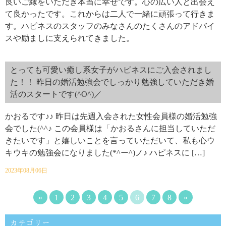
良いご縁をいただき本当に幸せです。心の広い人と出会え
て良かったです。これからは二人で一緒に頑張って行きま
す。ハピネスのスタッフのみなさんのたくさんのアドバイ
スや励ましに支えられてきました。
とっても可愛い癒し系女子がハピネスにご入会されまし
た！！ 昨日の婚活勉強会でしっかり勉強していただき婚
活のスタートです(^O^)／
かおるです♪♪ 昨日は先週入会された女性会員様の婚活勉強
会でした(^^♪ この会員様は「かおるさんに担当していただ
きたいです」と嬉しいことを言っていただいて、私も心ウ
キウキの勉強会になりました(*^ー^)ノ♪ ハピネスに […]
2023年08月06日
«
1
2
3
4
5
6
7
8
»
カテゴリー