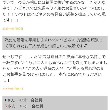
ていて、今日か明日には福岡に接近するのかな！？ そんな
中で、ハピネスでは先週も３４組のお見合いが行われまし
た！！ いつもはハピネスのお見合い調整を担当している私
です […]
2023年08月09日
私たち婚活を卒業します(*^^)v ハピネスで婚活を頑張っ
て来られたお二人が嬉しい嬉しいご成婚です💕
せいじです！！ ハピネスは連日のご成婚に幸せな気持ちで
一杯です(´▽｀*) お二人とも婚活は１年を超えてしまいまし
たが、やっと“この人が運命の人だ！”と思える居心地の良
いお相手を見つけられました。 本当におめでとうござい
[…]
2023年08月08日
F
さん 47才 会社員
Y
さん 43才 会社員