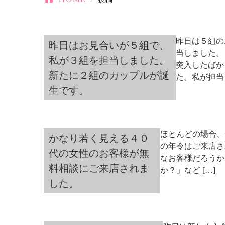
昨日は５組の
昨日はお見合いが５組で、
当しました。
私が３組を担当しました。
突入したばか
新たに２組のカップルが誕
た。私が担当し
生です。
ほとんどの場合、
かなり若く見える４０
の年令はご来店さ
代の女性のお客様が無
なお客様だろうか
料相談にご来店されま
か？」など […]
した。