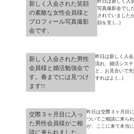
昨日は新しく入
新しく入会された笑顔
写真撮影会でした
の素敵な女性会員様と
されていました
プロフィール写真撮影
顔を見 […]
会です。
昨日は新しく入会
新しく入会された男性
流れ、婚活システ
会員様と婚活勉強会で
と、お見合いで失
す。春までには見つけ
すればよ […]
ます!!
昨日は交際３ヶ月目
交際３ヶ月目に入っ
ついてご相談に来られ
た男性会員様がご相
が、ここに来て本当に
談に来られました。