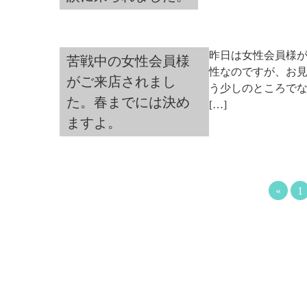
昨日は女性会員様が
苦戦中の女性会員様
性なのですが、お
がご来店されまし
う少しのところでな
た。春までには決め
[…]
ますよ。
«
1