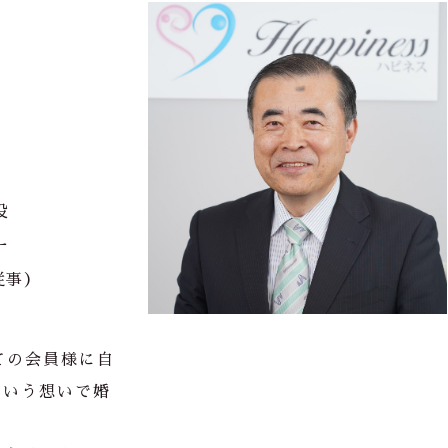
役
ー
従事）
。
ての会員様に自
という想いで婚