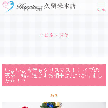
MENU
ハピネス通信
いよいよ今年もクリスマス！！ イブの
夜を一緒に過ごすお相手は見つかりまし
たか！？
5年前