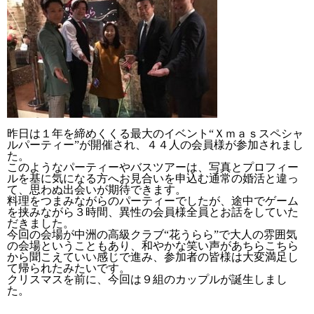
昨日は１年を締めくくる最大のイベント“Ｘｍａｓスペシャ
ルパーティー”が開催され、４４人の会員様が参加されまし
た。
このようなパーティーやバスツアーは、写真とプロフィー
ルを基に気になる方へお見合いを申込む通常の婚活と違っ
て、思わぬ出会いが期待できます。
料理をつまみながらのパーティーでしたが、途中でゲーム
を挟みながら３時間、異性の会員様全員とお話をしていた
だきました。
今回の会場が中洲の高級クラブ“花うらら”で大人の雰囲気
の会場ということもあり、和やかな笑い声があちらこちら
から聞こえていい感じで進み、参加者の皆様は大変満足し
て帰られたみたいです。
クリスマスを前に、今回は９組のカップルが誕生しまし
た。