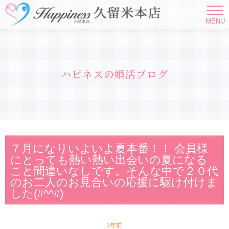
MENU
ハピネスの婚活ブログ
７月になりいよいよ夏本番！！ 会員様
にとっても熱い熱い出会いの夏になる
こと間違いなしです。そんな中で２０代
のお二人のお見合いの応援に駆け付けま
した(#^^#)
2年前