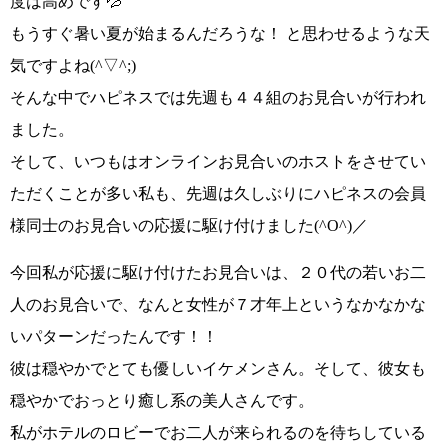
度は高めです💦
もうすぐ暑い夏が始まるんだろうな！
と思わせるような天
気ですよね
(^▽^;)
そんな中で
ハピネスでは先週も４４組のお見合い
が行われ
ました。
そして、いつもはオンラインお見合いのホストをさせてい
ただくことが多い私も、先週は久しぶりにハピネスの会員
様同士のお見合いの応援に駆け付けました
(^O^)／
今回私が応援に駆け付けたお見合いは、
２０代の若いお二
人のお見合い
で、
なんと女性が７才年上
というなかなかな
いパターンだったんです！！
彼は
穏やかでとても優しいイケメンさん
。そして、彼女も
穏やかでおっとり癒し系の美人さん
です。
私がホテルのロビーでお二人が来られるのを待ちしている