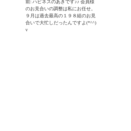
前: ハピネスのあきです♪♪ 会員様
のお見合いの調整は私にお任せ。
９月は過去最高の１９８組のお見
合いで大忙しだったんですよ(*^^)
v