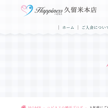
ホーム
ご入会につい
HOME
>
ハピネスの婚活ブログ
>
３年前にご