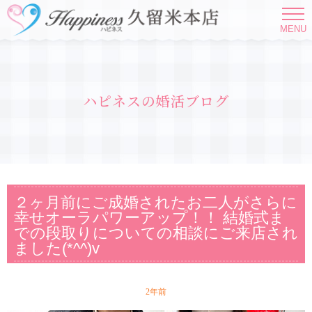
MENU
ハピネスの婚活ブログ
２ヶ月前にご成婚されたお二人がさらに
幸せオーラパワーアップ！！ 結婚式ま
での段取りについての相談にご来店され
ました(*^^)v
2年前