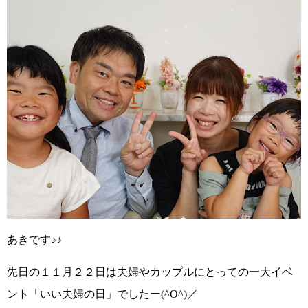
あきです♪♪
先日の１１月２２日は夫婦やカップルにとっての一大イベ
ント
「いい夫婦の日」
でしたー
(^O^)／