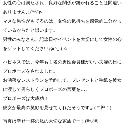
女性の心は満たされ
、良好な関係が築かれることは間違い
ありませんよ
(*^^)v
マメな男性がもてるのは、女性の気持ちを感覚的に分かっ
ているからだと思います。
男性のみなさん、
記念日やイベントを大切にして女性の心
をゲット
してくださいね
(^_-)-☆
ハピネスでは、
今年も１名の男性会員様がいい夫婦の日に
プロポーズを
されました。
お洒落なレストランを予約して、プレゼントと手紙を彼女
に渡して男らしくプロポーズの言葉を…。
プロポーズは大成功！
彼女が最高の笑顔を見せてくれたそうですよ( *´艸｀)
写真は幸せ一杯の私の大切な家族でーす
(#^.^#)