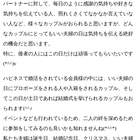
パートナーに対して、
毎日のように感謝の気持ちや好きな
気持ちを伝えている
人、
照れくさくてなかなか言えていな
い
人など、様々なカップルがおられると思いますが、どん
なカップルにとっても
いい夫婦の日は
気持ちを伝える絶好
の機会
だと思います。
特に、後者の人にはこの日だけは頑張ってもらいたいです
(*^^)v
ハピネスで婚活をされている会員様の中には、いい夫婦の
日に
プロポーズをされる人や入籍をされるカップル
、そし
てこの日が土日であれば
結婚式を挙げられるカップルも
お
られます
(^^♪
イベントなども行われているため、二人の絆を深めるため
に参加をしてみるのも良いかも知れませんね
(*^^*)
私たち夫婦は誕生日、結婚記念日、クリスマス、いい夫婦