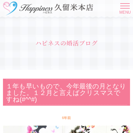
MENU
ハピネスの婚活ブログ
１年も早いもので、今年最後の月となり
ました。１２月と言えばクリスマスで
すね(#^^#)
6年前