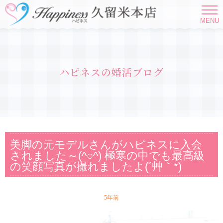
MENU
ハピネスの婚活ブログ
美脚の元モデルさんがハピネスに入会
されました～(^○^) 極寒の中でも最高級
の笑顔写真が撮れましたよ(´艸｀*)
5年前