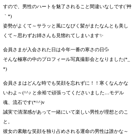
すので、男性のハートを魅了されること間違いなしです
(´艸
｀*)
姿勢がよくて～サラッと風になびく髪がまたなんとも美し
くて～思わずお姉さんも見惚れてしまいます✨
会員さまが入会された日は
今年一番の寒さの日
💦
そんな極寒の中のプロフィール写真撮影会となりました
(*_
*)
会員さまはどんな時でも笑顔を忘れずに！！
寒くなんかな
いわよ～
(^^♪
と余裕で頑張ってくださいました…モデル
魂、流石です
(*^^)v
誠実で清潔感があって一緒にいて楽しい男性が理想とのこ
と。
彼女の素敵な笑顔を独り占め
される運命の男性は誰かな～