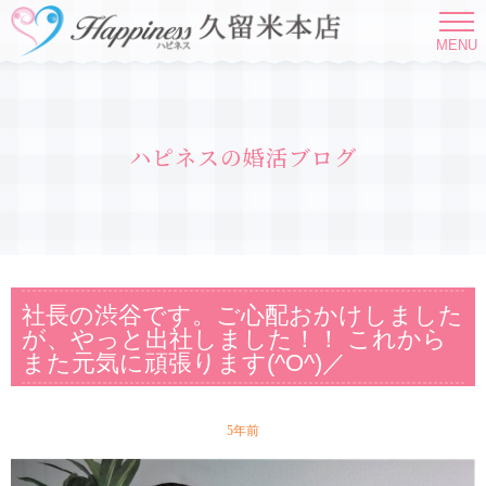
MENU
ハピネスの婚活ブログ
社長の渋谷です。ご心配おかけしました
が、やっと出社しました！！ これから
また元気に頑張ります(^O^)／
5年前