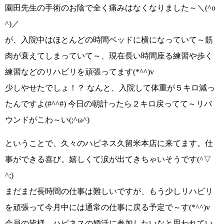
園田先生の手術のお陰で全く痛みはなくなりました～
＼(^o
^)／
が、入院中はほとんどの時間ベッドに横になっていて～筋
肉が衰えてしまっていて～、現在長い時間座る練習や歩く
練習などのリハビリを頑張ってます
(*^^)v
少しやせたでしょ！？ なんと、入院して体重が５キロ減っ
たんですよ
(#^^#)
今日の朝計ったら２キロ戻ってて～リバ
ウンドがこわ～い
(;^ω^)
ということで、久々のハピネス久留米本店に来てます。仕
事ができる喜び。嬉しくて涙が出てきちゃいそうです
(^▽
^;)
まだまだ長時間の仕事は難しいですが、もう少しリハビリ
を頑張って今月中には通常の仕事に戻る予定で～す
(*^^)v
会員の皆様、ハピネスの婚活に参加したいなと思われてい