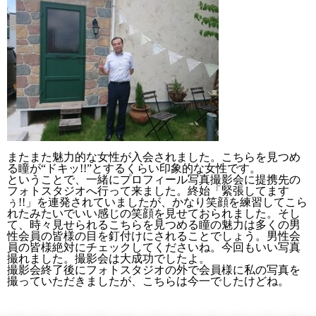
またまた魅力的な女性が入会されました。こちらを見つめ
る瞳が“ドキッ!!”とするくらい印象的な女性です。
ということで、一緒にプロフィール写真撮影会に提携先の
フォトスタジオへ行って来ました。終始「緊張してます
ぅ!!」を連発されていましたが、かなり笑顔を練習してこら
れたみたいでいい感じの笑顔を見せておられました。そし
て、時々見せられるこちらを見つめる瞳の魅力は多くの男
性会員の皆様の目を釘付けにされることでしょう。男性会
員の皆様絶対にチェックしてくださいね。今回もいい写真
撮れました。撮影会は大成功でしたよ。
撮影会終了後にフォトスタジオの外で会員様に私の写真を
撮っていただきましたが、こちらは今一でしたけどね。