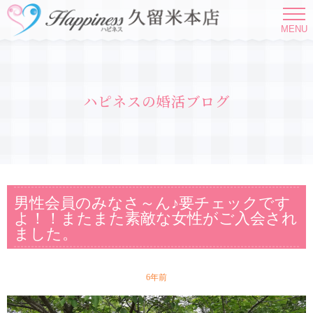
MENU
ハピネスの婚活ブログ
男性会員のみなさ～ん♪要チェックです
よ！！またまた素敵な女性がご入会され
ました。
6年前