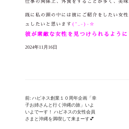
仕事の関係上、外食をすることが多く、美味
既に私の頭の中には彼にご紹介をしたい女性
ュしたいと思います
(^_-)-☆
彼が素敵な女性を見つけられるようにし
2024年11月16日
前: ハピネス創業１０周年企画「幸
子お姉さんと行く沖縄の旅」いよ
いよでーす！ ハピネスの女性会員
さまと沖縄を満喫して来まーす💕