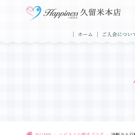
ホーム
ご入会につい
HOME
>
ハピネスの婚活ブログ
>
決断力と行