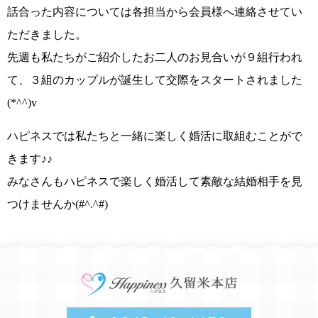
話合った内容については各担当から会員様へ連絡させてい
ただきました。
先週も
私たちがご紹介したお二人のお見合いが９組
行われ
て、
３組のカップルが誕生して交際をスタート
されました
(*^^)v
ハピネスでは私たちと一緒に楽しく婚活に取組むことがで
きます
♪♪
みなさんもハピネスで楽しく婚活して素敵な結婚相手を見
つけませんか(#^.^#)