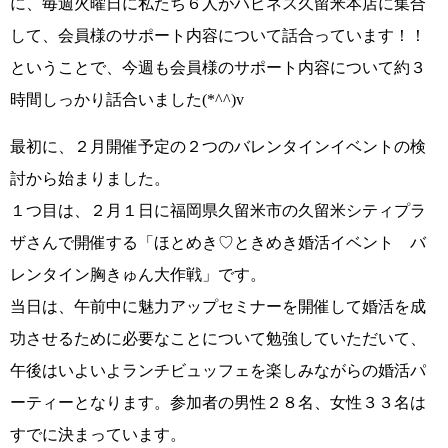
に、
毎週火曜日に私たち６人がハピネス久留米本店に集合
して、会員様のサポート内容について話合っています！！
ということで、今週も会員様のサポート内容について
約３
時間しっかり話合いました(*^^)v
最初に、
２月開催予定の２つのバレンタインイベントの検
討
から始まりました。
１つ目は、２月１日に福岡県久留米市の久留米シティプラ
ザさんで開催する
「ほとめき♡ときめき婚活イベント バ
レンタイン胸きゅん大作戦」
です。
当日は、午前中に
魅力アップセミナーを開催
して婚活を成
功させるために必要なことについて勉強していただいて、
午後はいよいよ
ランチビュッフェを楽しみながらの婚活パ
ーティー
となります。参加者の男性２８名、女性３３名は
すでに決まっています。