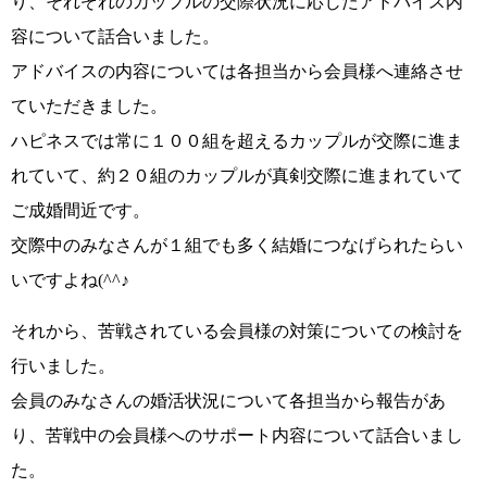
り、
それぞれのカップルの交際状況に応じたアドバイス内
容
について話合いました。
アドバイスの内容については各担当から会員様へ連絡させ
ていただきました。
ハピネスでは常に
１００組を超えるカップルが交際に
進ま
れていて、
約２０組のカップルが真剣交際に
進まれていて
ご成婚間近です。
交際中のみなさんが
１組でも多く結婚につなげられたらい
いですよね(^^♪
それから、
苦戦されている会員様の対策についての検討
を
行いました。
会員のみなさんの婚活状況について各担当から報告があ
り、
苦戦中の会員様へのサポート内容
について話合いまし
た。