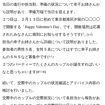
当日の進行や担当割、準備の状況について幸子お姉さんか
ら説明があり、準備万端で当日を迎えます。
２つ目は、２月１３日に初めて東京都港区汐留の◯◯◯◯
で開催する
「Happy Valentine’s Day」
です。
開催場所は応募
されたみなさんに個別にお知らせ
するそうです
(^_-)-☆
担当の幸子お姉さんから詳細について説明がありました。
参加者の男性５名、女性５名についてはすでに
幸子お姉さ
んのＳＮＳなど募集中です
(^^♪
２つのパーティーで
たくさんのカップルが誕生すればいい
なと思っちゃいます(#^^#)
続いて、
交際中のカップルの状況確認とアドバイス内容の
検討
を行いました。
交際中のカップルの交際状況について各担当から報告があ