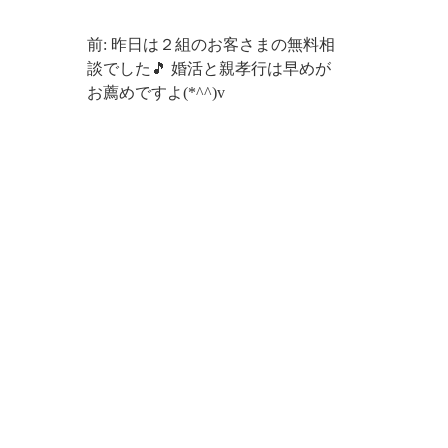
前: 昨日は２組のお客さまの無料相
談でした🎵 婚活と親孝行は早めが
お薦めですよ(*^^)v