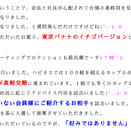
いうことで、会長と社長が心配されて台風の進路図を
なりました。
なりました。１週間飛んだだけですけどね
(^_-)-☆
東京バナナのイチゴバージョン
ただいたお菓子。
ーティングでのテンションも最高潮で～す
( *´艸｀)
を行いました。ハピネスでは１００組を超えるカップル
が真剣交際
に進まれています。１組でも多くのカップ
状況に応じてアドバイス内容を話合いました
(^_-)-☆
いない会員様にご紹介するお相手
を話合いました
を基に人選して提案させていただきました。
「好みではありません」
いただいているのですが、