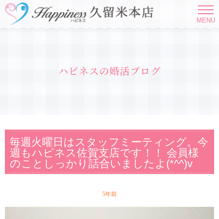
MENU
ハピネスの婚活ブログ
毎週火曜日はスタッフミーティング。今
週もハピネス佐賀支店です！！ 会員様
のことしっかり話合いましたよ(*^^)v
5年前