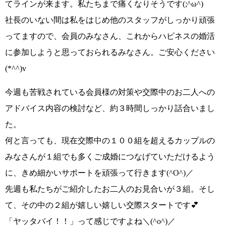
てラインが来ます。
私たちまで痛くなりそうです(;^ω^)
社長のいない間は私をはじめ他のスタッフがしっかり頑張
ってますので、会員のみなさん、これからハピネスの婚活
に参加しようと思っておられるみなさん。ご安心ください
(*^^)v
今週も苦戦されている会員様の対策や交際中のお二人への
アドバイス内容の検討など、約３時間しっかり話合いまし
た。
何と言っても、現在交際中の１００組を超えるカップルの
みなさんが１組でも多くご成婚につなげていただけるよう
に、きめ細かいサポートを頑張って行きます
(^O^)／
先週も私たちがご紹介したお二人のお見合いが３組。そし
て、その中の２組が嬉しい嬉しい交際スタートです💕
「ヤッタバイ！！」
って感じですよね
＼(^o^)／