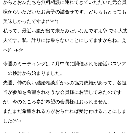
からとお友だちを無料相談に連れてきていただいた元会員
様からいただいた
お菓子の詰合せ
です。どちらもとっても
美味しかったですよ
(*^^*)
私って、最近お腹が出て来たみたいなんですよ💦 でも大丈
夫です。私、計りには乗らないことにしてますからね。え
へ
(^_-)-☆
今週のミーティングは７月中旬に開催される
婚活バスツア
ーの検討
から始まりました。
先週、仲の良い結婚相談所からの協力依頼があって、各担
当が参加を希望されそうな会員様にお話してみたのです
が、
今のところ参加希望の会員様はおられません。
まだまだ希望される方がおられれば受け付けることにしま
した
(^^♪