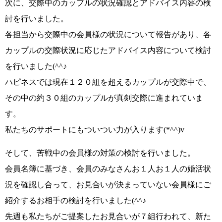
次に、
交際中のカップルの状況確認とアドバイス内容の検
討
を行いました。
各担当から交際中の会員様の状況について報告があり、各
カップルの交際状況に応じたアドバイス内容について検討
を行いました(^^♪
ハピネスでは現在
１２０組を超えるカップルが交際中
で、
その中の
約３０組のカップルが真剣交際に
進まれていま
す。
私たちのサポートにもついつい力が入ります
(*^^)v
そして、
苦戦中の会員様の対策の検討
を行いました。
会員名簿に基づき、会員のみなさんお１人お１人の婚活状
況を確認し合って、
お見合いが決まっていない会員様にご
紹介するお相手の検討
を行いました
(^^♪
先週も
私たちがご提案したお見合いが７組
行われて、
新た