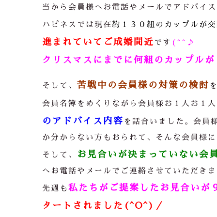
当から会員様へお電話やメールでアドバイス
ハピネスでは現在
約１３０組のカップルが交
進まれていてご成婚間近
です
(^^♪
クリスマスにまでに何組のカップルがご
苦戦中の会員様の対策の検討
そして、
会員名簿をめくりながら会員様お１人お１人
のアドバイス内容
を話合いました。会員
か分からない方もおられて、そんな会員様に
お見合いが決まっていない会
そして、
へお電話やメールでご連絡させていただきま
私たちがご提案したお見合いが
先週も
タートされました(^O^)／