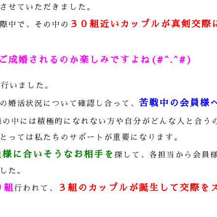
させていただきました。
３０組近いカップルが真剣交際
際中で、その中の
成婚されるのか楽しみですよね(#^.^#)
を行いました。
苦戦中の会員様
の婚活状況について確認し合って、
様の中には積極的になれない方や自分がどんな人と合う
とっては私たちのサポートが重要になります。
員様に合いそうなお相手を
探して、各担当から会員
した。
９組
３組のカップルが誕生して交際を
行われて、