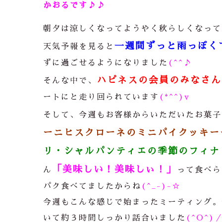
かおるです♪♪
朝夕は涼しくなってようやく秋らしくなって
一週間ずっと雨っぽく
天気予報を見ると
ずに過ごせるようになりました
(^^♪
ハピネスの会員のみなさん
そんな中で、
ートにと走り回られています
(*^^)v
そして、今週もお客様からいただいたお菓子
ーニヒスクローネのミニパイクッキー
リ・シャルパンティエの季節のフィナ
「美味しい！美味しぃ！」
ん
って食べら
パク食べてましたからね
(^_-)-☆
今週もこんな感じで始まったミーティング。
いて約３時間しっかり話合いました
(^O^)