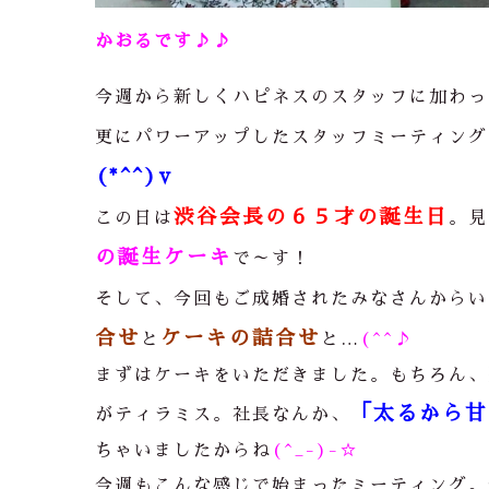
かおるです♪♪
今週から新しくハピネスのスタッフに加わっ
更にパワーアップしたスタッフミーティング
(*^^)v
渋谷会長の６５才の誕生日
この日は
。見
の誕生ケーキ
で～す！
そして、今回もご成婚されたみなさんからい
合せ
ケーキの詰合せ
と
と…
(^^♪
まずはケーキをいただきました。もちろん、
「太るから甘
がティラミス。社長なんか、
ちゃいましたからね
(^_-)-☆
今週もこんな感じで始まったミーティング。