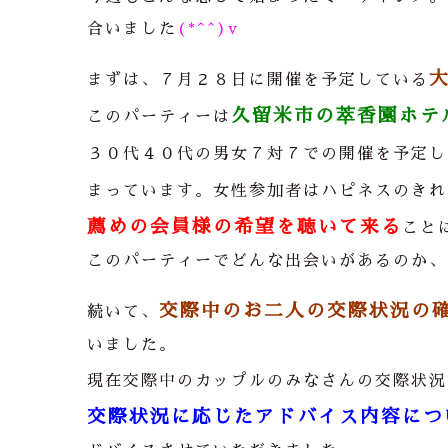
合いました
(*^^)v
まずは、７月２８日に開催を予定している
久留米市の萃香園ホテ
このパーティーは
３０代４０代の男女７対７での開催を予定し
まっています。女性参加者はハピネスのきれ
薦めの会員様の希望を聴いて来る
こと
このパーティーでどんな出会いがあるのか、
交際中のお二人の交際状況の
続いて、
いました。
現在交際中のカップルのみなさんの交際状況
交際状況に応じたアドバイス内容につ