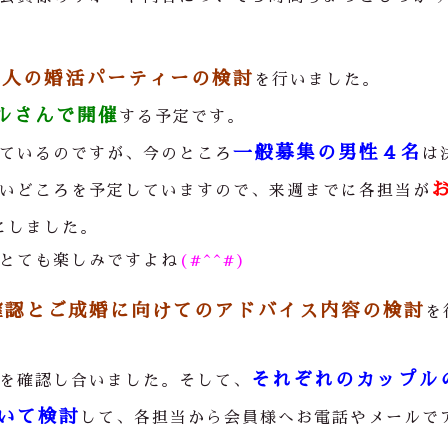
大人の婚活パーティーの検討
を行いました。
ルさんで開催
する予定です。
一般募集の男性４名
ているのですが、今のところ
は
いどころを予定していますので、来週までに各担当が
にしました。
とても楽しみですよね
(#^^#)
確認とご成婚に向けてのアドバイス内容の検討
を
それぞれのカップル
を確認し合いました。そして、
いて検討
して、各担当から会員様へお電話やメールで