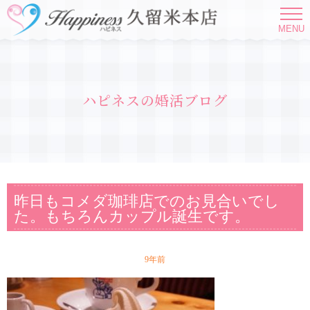
MENU
ハピネスの婚活ブログ
昨日もコメダ珈琲店でのお見合いでし
た。もちろんカップル誕生です。
9年前