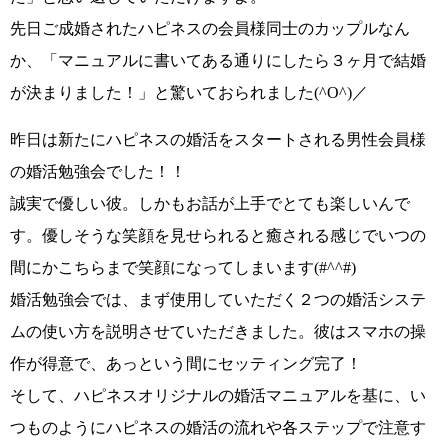
先日ご成婚されたハピネスの会員様同士のカップルなん
か、
「マニュアルに書いてある通りにしたら３ヶ月で結婚
が決まりました！」
と驚いておられました
(^O^)／
昨日は
新たにハピネスの婚活をスタートされる男性会員様
の婚活勉強会でした！！
誠実で優しい彼。しかもお話が上手でとても楽しいんで
す。
優しそうな笑顔を見せられると癒される感じ
でいつの
間にかこちらまで笑顔になってしまいます
(#^^#)
婚活勉強会では、まず使用していただく２つの婚活システ
ムの使い方を説明させていただきました。彼はスマホの操
作が得意で、あっという間にセッティング完了！
そして、ハピネスオリジナルの婚活マニュアルを基に、い
つものようにハピネスの婚活の流れや各ステップで注意す