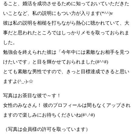
ること、
婚活を成功させるために知っておいていただきた
いこと
など、
私の説明にもつい力が入ります(*^^)v
彼は私の説明を相槌を打ちながら熱心に聴かれていて、大
事だと思われたところではしっかりメモを取っておられま
した。
勉強会を終えられた彼は
「今年中には素敵なお相手を見つ
けたいです」
と目を輝かせておられました
(#^^#)
とても素敵な男性ですので、
きっと目標達成できると思い
ますよ(^_-)-☆
写真はお茶目な彼で～す！
女性のみなさん！
彼のプロフィールは間もなくアップ
され
ますので楽しみにお待ちくださいね
(#^.^#)
（写真は会員様の許可を取っています）