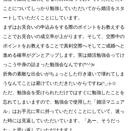
こと
についてしっかり勉強していただいてから婚活をスタ
ートしていただくことにしています。
まずはお見合いの申込みをする際のポイントをお教えする
ことで
お見合いの成立率が
上がります。そして、交際中の
ポイントをお教えすることで
真剣交際へそしてご成婚へと
進める確率がグンとアップ
します。実は婚活勉強会ってけ
っこう中身の詰まった勉強会なんです
(*^^)v
折角の
素敵な出会いがちょっとした行き違いで壊れてしま
う
なんてことは避けていただきたいからですね
(^_-)-☆
ただ、勉強会を受けられただけではすぐに勉強したことを
忘れてしまいますので、勉強会で使用した
「婚活マニュア
ル」
はお手元に常に持っていただくことにしていて、迷っ
た時には見返していただいています。
「あー、そうだっ
た」
と思い返していただけますよ。