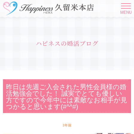
MENU
ハピネスの婚活ブログ
昨日は先週ご入会された男性会員様の婚
活勉強会でした！ 誠実でとても優しい
方ですので今年中には素敵なお相手が見
つかると思います(#^^#)
1年前