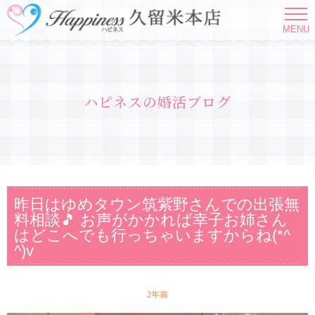
MENU
ハピネスの婚活ブログ
昨日はゆめタウン筑紫野さんでの出張無
料相談🎵 お声がかかれば幸子お姉さん
はどこへでも行っちゃいますからね(*^
^)v
2年前