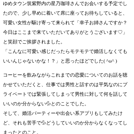
ゆめタウン筑紫野内の星乃珈琲さん
でお会いする予定でし
たので、少し早めに着いて席に座ってお待ちしていると、
可愛い女性が駆け寄って来られて
「幸子お姉さんですか？
今日はここまで来ていただいてありがとうございます♡」
と笑顔でご挨拶されました。
「こんなに可愛い感じだったらモテモテで婚活しなくても
いいんじゃないかな！？」
と思ったほどでした
( ^ω^ )
コーヒーを飲みながらこれまでの恋愛についてのお話を聴
かせていただくと、仕事では男性と話すのは平気なのに
プ
ライベートでは緊張してしまって男性に対して何を話して
いいのか分からない💦
とのことでした。
そして、婚活パーティーや出会い系アプリもしてみたけ
ど、それも苦手で💦どうしていいのか分からなくなってし
まったとのこと。