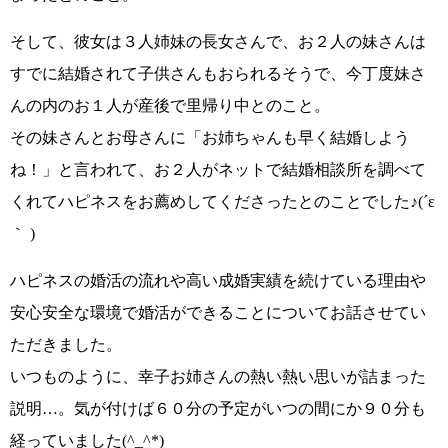
そして、彼女は３人姉妹の長女さんで、
お２人の妹さんは
すでに結婚されて子供さんもおられる
そうで、今丁度妹さ
んの内のお１人が産後で里帰り中とのこと。
その妹さんとお母さんに
「お姉ちゃんも早く結婚しよう
ね！」
と言われて、
お２人がネットで結婚相談所を調べて
くれてハピネスをお薦め
してくださったとのことでした
♪(´ε
｀ )
ハピネスの婚活の流れや高い成婚実績を続けている理由
や
安心安全な環境で婚活ができることについてお話させてい
ただきました。
いつものように、
幸子お姉さんの熱い熱い思いが詰まった
説明…
。気が付けば６０分の予定がいつの間にか９０分も
経っていました
(^_^*)