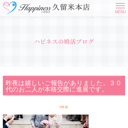
MENU
ハピネスの婚活ブログ
昨夜は嬉しいご報告がありました。３０
代のお二人が本格交際に進展です。
9年前