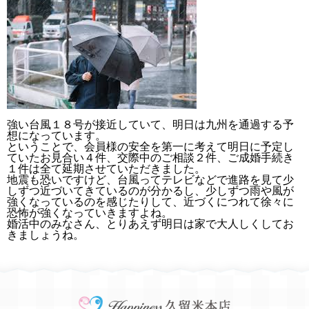
強い台風１８号が接近していて、明日は九州を通過する予
想になっています。
ということで、会員様の安全を第一に考えて明日に予定し
ていたお見合い４件、交際中のご相談２件、ご成婚手続き
１件は全て延期させていただきました。
地震も恐いですけど、台風ってテレビなどで進路を見て少
しずつ近づいてきているのが分かるし、少しずつ雨や風が
強くなっているのを感じたりして、近づくにつれて徐々に
恐怖が強くなっていきますよね。
婚活中のみなさん、とりあえず明日は家で大人しくしてお
きましょうね。