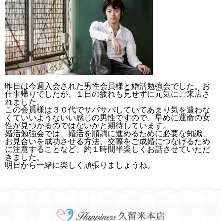
昨日は今週入会された男性会員様と婚活勉強会でした。お
仕事帰りでしたが、１日の疲れも見せずに元気にご来店さ
れました。
この会員様は３０代でサバサバしていてあまり気を遣わな
くていいようないい感じの男性ですので、早めに運命の女
性が見つかるのではないかと期待しています。
婚活勉強会では、婚活を順調に進めるために必要な知識、
お見合いを成功させる方法、交際をご成婚につなげるため
に注意することなど、約１時間半楽しくお話させていただ
きました。
明日から一緒に楽しく頑張りましょうね。