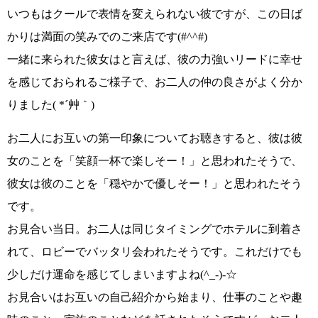
いつもはクールで表情を変えられない彼ですが、この日ば
かりは
満面の笑みでのご来店です(#^^#)
一緒に来られた彼女はと言えば、彼の力強いリードに幸せ
を感じておられるご様子で、
お二人の仲の良さ
がよく分か
りました
( *´艸｀)
お二人にお互いの第一印象についてお聴きすると、彼は彼
女のことを
「笑顔一杯で楽しそー！」
と思われたそうで、
彼女は彼のことを
「穏やかで優しそー！」
と思われたそう
です。
お見合い当日。お二人は同じタイミングでホテルに到着さ
れて、
ロビーでバッタリ
会われたそうです。これだけでも
少しだけ運命を感じてしまいますよね
(^_-)-☆
お見合いはお互いの自己紹介から始まり、仕事のことや趣