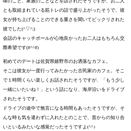
味のこと、家族のことなどを話されたそうですが、
お二人
とも取組まれている筋トレの話で盛り上がった
そうで、
彼
女が持ち上げることのできる重さを聞いてビックリ
された
彼でした
(^▽^;)
会話のキャッチボールが心地良かったお二人はもちろん交
際希望です
(#^^#)
初めてのデートは
佐賀県嬉野市のお洒落なカフェ
。
そこは彼女が一度行ってみたかった古民家のカフェ。そこ
で１時間くらい楽しくお話されたそうですが、
「もう少し
一緒にいたいね！」
という話になり、海岸沿いをドライブ
されたそうです。
ドライブの途中で無言になる時間もあったそうですが、そ
んな時も気を遣わずに入れたとのことで、
昔からの知り合
いといるみたいな感覚
だったそうですよ
(^^♪