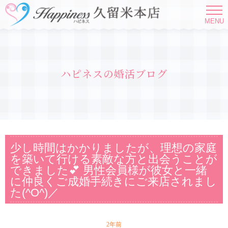
MENU
ハピネスの婚活ブログ
少し時間はかかりましたが、理想の家庭
を築いて行ける素敵な方と出会うことが
できました💕 男性会員様が彼女と一緒
に仲良くご成婚手続きにご来店されまし
た(^O^)／
2年前