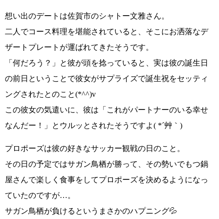
想い出のデートは
佐賀市のシャトー文雅さん
。
二人でコース料理を堪能されていると、そこにお洒落なデ
ザートプレートが運ばれてきたそうです。
「何だろう？」
と彼が頭を捻っていると、実は彼の誕生日
の前日ということで
彼女がサプライズで誕生祝をセッティ
ング
されたとのこと
(*^^)v
この彼女の気遣いに、彼は
「これがパートナーのいる幸せ
なんだー！」
とウルッとされたそうですよ
( *´艸｀)
プロポーズは
彼の好きなサッカー観戦の日
のこと。
その日の予定では
サガン鳥栖が勝って
、その勢いでもつ鍋
屋さんで楽しく食事をしてプロポーズを決めるようになっ
ていたのですが…。
サガン鳥栖が負けるというまさかのハプニング💦