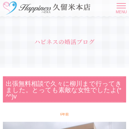
MENU
ハピネスの婚活ブログ
出張無料相談で久々に柳川まで行ってき
ました。とっても素敵な女性でしたよ(*
^^)v
6年前