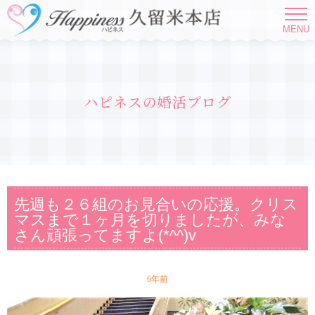
MENU
ハピネスの婚活ブログ
先週も２６組のお見合いの応援。クリス
マスまで１ヶ月を切りましたが、みな
さん頑張ってますよ(*^^)v
6年前