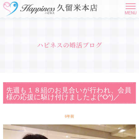
MENU
ハピネスの婚活ブログ
先週も１８組のお見合いが行われ、会員
様の応援に駆け付けましたよ(^O^)／
6年前