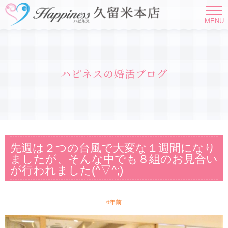
MENU
ハピネスの婚活ブログ
先週は２つの台風で大変な１週間になり
ましたが、そんな中でも８組のお見合い
が行われました(^▽^;)
6年前