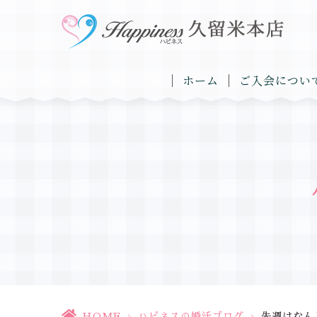
ホーム
ご入会につい
HOME
>
ハピネスの婚活ブログ
>
先週はなん