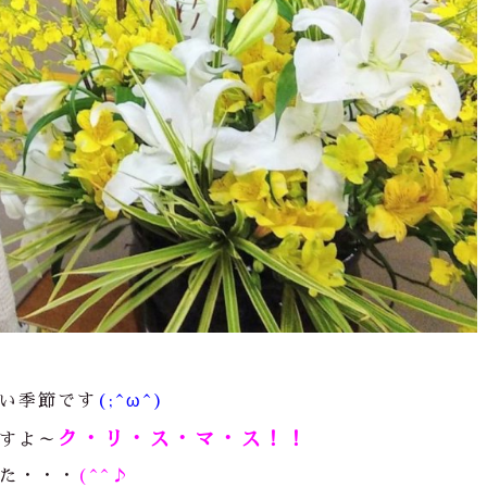
い季節です
(;^ω^)
ク・リ・ス・マ・ス！！
すよ～
た・・・
(^^♪