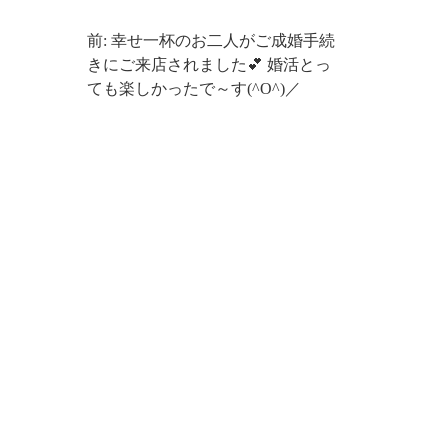
前: 幸せ一杯のお二人がご成婚手続
きにご来店されました💕 婚活とっ
ても楽しかったで～す(^O^)／