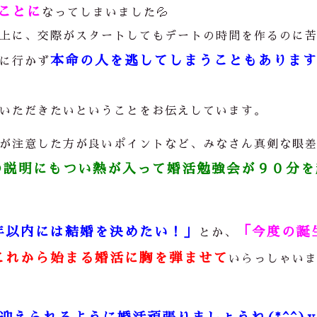
ことに
なってしまいました💦
上に、交際がスタートしてもデートの時間を作るのに
本命の人を逃してしまうこともありま
に行かず
いただきたいということをお伝えしています。
が注意した方が良いポイント
など、みなさん真剣な眼
の説明にもつい熱が入って婚活勉強会が９０分を
年以内には結婚を決めたい！」
「今度の誕
とか、
これから始まる婚活に胸を弾ませて
いらっしゃい