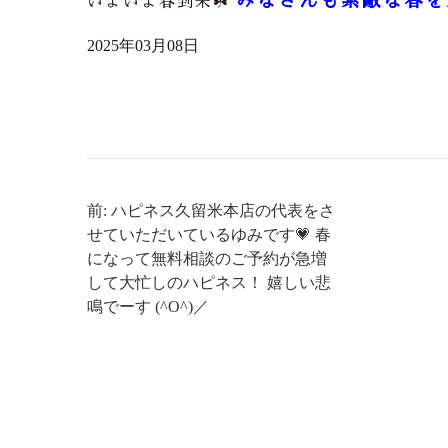
みなさんも素敵な春を
いよいよ春到来☘️
2025年03月08日
前: ハピネス久留米本店の代表をさ
せていただいているゆみです💗 春
になって無料相談のご予約が急増
して大忙しのハピネス！ 嬉しい悲
鳴でーす (^O^)／