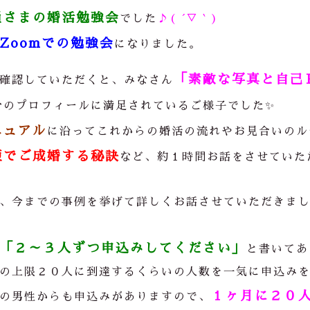
員さまの婚活勉強会
でした
♪( ´▽｀)
Zoomでの勉強会
になりました。
「素敵な写真と自己
確認していただくと、みなさん
分のプロフィールに満足されているご様子でした✨
ニュアル
に沿ってこれからの婚活の流れやお見合いのル
短でご成婚する秘訣
など、約１時間お話をさせていた
、今までの事例を挙げて詳しくお話させていただきま
「２～３人ずつ申込みしてください」
と書いてあ
の上限２０人に到達するくらいの人数を一気に申込み
１ヶ月に２０
の男性からも申込みがありますので、