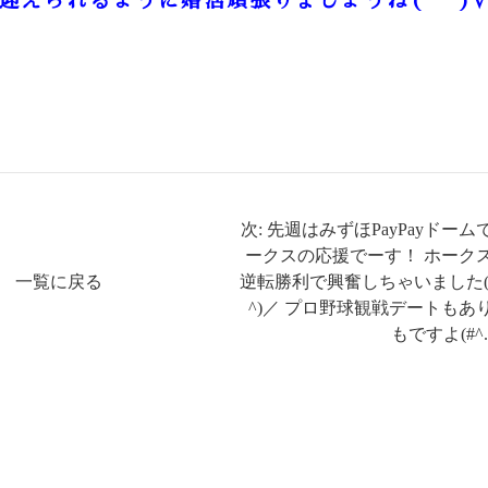
迎えられるように婚活頑張りましょうね(*^^)v
次: 先週はみずほPayPayドーム
ークスの応援でーす！ ホーク
一覧に戻る
逆転勝利で興奮しちゃいました(
^)／ プロ野球観戦デートもあ
もですよ(#^.