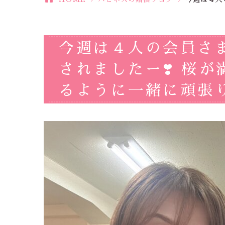
今週は４人の会員さ
されましたー❣️ 桜
るように一緒に頑張り