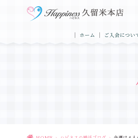
ホーム
ご入会につい
HOME
>
ハピネスの婚活ブログ
>
今週は４人